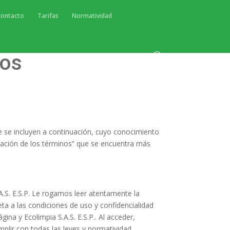
Contacto
Tarifas
Normatividad
tos
que se incluyen a continuación, cuyo conocimiento
eptación de los términos” que se encuentra más
A.S. E.S.P
. Le rogamos leer atentamente la
ta a las condiciones de uso y confidencialidad
página y
Ecolimpia S.A.S. E.S.P.
. Al acceder,
mplir con todas las leyes y normatividad