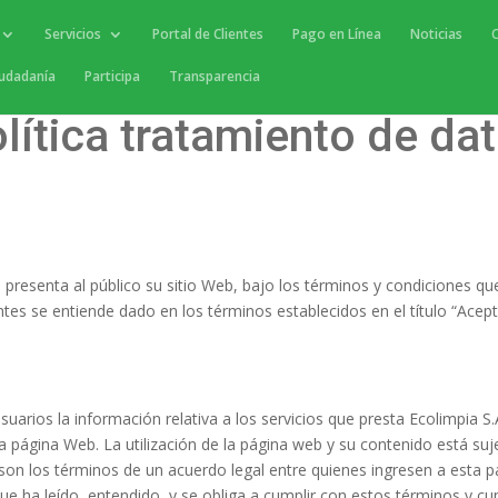
Servicios
Portal de Clientes
Pago en Línea
Noticias
iudadanía
Participa
Transparencia
lítica tratamiento de da
.P. presenta al público su sitio Web, bajo los términos y condiciones 
antes se entiende dado en los términos establecidos en el título “Ac
usuarios la información relativa a los servicios que presta
Ecolimpia S.
 página Web. La utilización de la página web y su contenido está suje
son los términos de un acuerdo legal entre quienes ingresen a esta 
e ha leído, entendido, y se obliga a cumplir con estos términos y cu