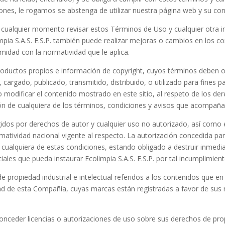
ciones, le rogamos se abstenga de utilizar nuestra página web y su co
en cualquier momento revisar estos Términos de Uso y cualquier otra 
mpia S.A.S. E.S.P.
también puede realizar mejoras o cambios en los con
midad con la normatividad que le aplica.
 productos propios e información de copyright, cuyos términos deben 
 cargado, publicado, transmitido, distribuido, o utilizado para fines p
o modificar el contenido mostrado en este sitio, al respeto de los der
ión de cualquiera de los términos, condiciones y avisos que acompaña
idos por derechos de autor y cualquier uso no autorizado, así como 
rmatividad nacional vigente al respecto. La autorización concedida par
 cualquiera de estas condiciones, estando obligado a destruir inmed
iciales que pueda instaurar
Ecolimpia S.A.S. E.S.P.
por tal incumplimien
de propiedad industrial e intelectual referidos a los contenidos que en
d de esta Compañía, cuyas marcas están registradas a favor de sus r
onceder licencias o autorizaciones de uso sobre sus derechos de prop