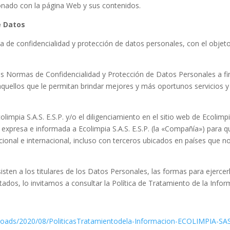
ionado con la página Web y sus contenidos.
e Datos
ca de confidencialidad y protección de datos personales, con el objet
las Normas de Confidencialidad y Protección de Datos Personales a f
s aquellos que le permitan brindar mejores y más oportunos servicios y
olimpia S.A.S. E.S.P.
y/o el diligenciamiento en el sitio web de
Ecolimpi
a, expresa e informada a
Ecolimpia S.A.S. E.S.P.
(la «Compañía») para qu
cional e internacional, incluso con terceros ubicados en países que 
ten a los titulares de los Datos Personales, las formas para ejercerlo
dos, lo invitamos a consultar la Política de Tratamiento de la Inform
uploads/2020/08/PoliticasTratamientodela-Informacion-ECOLIMPIA-S