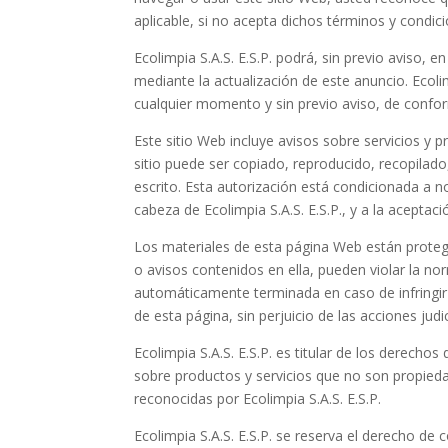
aplicable, si no acepta dichos términos y condi
Ecolimpia S.A.S. E.S.P.
podrá, sin previo aviso, 
mediante la actualización de este anuncio.
Ecoli
cualquier momento y sin previo aviso, de confor
Este sitio Web incluye avisos sobre servicios y
sitio puede ser copiado, reproducido, recopilado,
escrito. Esta autorización está condicionada a n
cabeza de
Ecolimpia S.A.S. E.S.P.
, y a la aceptac
Los materiales de esta página Web están proteg
o avisos contenidos en ella, pueden violar la no
automáticamente terminada en caso de infringir
de esta página, sin perjuicio de las acciones jud
Ecolimpia S.A.S. E.S.P.
es titular de los derechos 
sobre productos y servicios que no son propieda
reconocidas por
Ecolimpia S.A.S. E.S.P.
Ecolimpia S.A.S. E.S.P.
se reserva el derecho de c