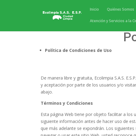
Inicio
Quiénes Somos
Atención y Servicios a la C
Po
Política de Condiciones de Uso
De manera libre y gratuita, Ecolimpia S.A.S. E.S
y aceptación por parte de los usuarios y/o visit
abajo.
Términos y Condiciones
Esta página Web tiene por objeto facilitar a los 
siguiente información antes de hacer uso de esta
que más adelante se expondrán. Los siguientes 
navegar o usar este sitio Web, usted reconoce qu