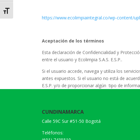
Alternar tamaño de letra
https://www.ecolimpiaintegral.co/wp-content/
Aceptación de los términos
Esta declaración de Confidencialidad y Protecci
entre el usuario y
Ecolimpia S.A.S. E.S.P.
.
Si el usuario accede, navega y utiliza los servici
antes expuestos. Si el usuario no está de acuer
E.S.P.
y/o de proporcionar algún tipo de informa
CUNDINAMARCA
Calle 59C Sur #51-50 Bogotá
Teléfonos:
(601) 7435510