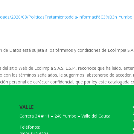
uploads/2020/08/PoliticasTratamientodela-Informaci%C3%B3n_Yumbo_
ón de Datos está sujeta a los términos y condiciones de
Ecolimpia S.A.
os del sitio Web de
Ecolimpia S.A.S. E.S.P.
, reconoce que ha leído, ente
do con los términos señalados, le sugerimos abstenerse de acceder, n
ción personal de carácter confidencial, que por ley este catalogada 
VALLE
Carrera 34 # 11 – 240 Yumbo – Valle del Cauca
Teléfonos:
(602) 513 6331